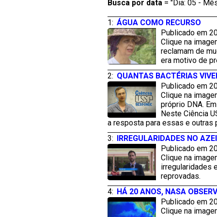
Busca por
data
= "Dia: 05 - Mês
1:
ÁGUA COMO RECURSO
Publicado em 20
Clique na image
reclamam de mud
era motivo de pr
2:
QUANTAS BACTÉRIAS VIV
Publicado em 20
Clique na image
próprio DNA. Em
Neste Ciência U
a resposta para essas e outras
3:
IRREGULARIDADES NO AZEI
Publicado em 20
Clique na imagem
irregularidades
reprovadas.
4:
HÁ 20 ANOS, NASA OBSERV
Publicado em 20
Clique na imagem