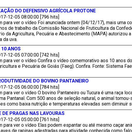
ZAÇÃO DO DEFENSIVO AGRÍCOLA PROTONE
17-12-05 08:00:00 [796 hits]
m para ver o vídeo Foi anunciada ontem (04/12/17), mais uma co
nos de trabalho da Comissão Nacional de Fruticultura da Confede
rio da Agricultura, Pecuária e Abastecimento (MAPA) autorizou a 
a da uva.
 10 ANOS
17-12-05 07:00:00 [742 hits]
m para ver o vídeo Confira o vídeo comemorativo aos 10 anos d
icultura e Pecuária de Goiás (Faeg). Confira. Fonte: Sistema Fa
RODUTIVIDADE DO BOVINO PANTANEIRO
17-12-05 06:00:00 [784 hits]
m para ver o vídeo O bovino Pantaneiro ou Tucura é uma raça lo
a Pantanal. Com 500 anos de seleção natural, o animal tornou-s
es como baixa nutrição e temperaturas elevadas sem diminuir sua
E DE PRAGAS NAS LAVOURAS
17-12-05 05:00:00 [761 hits]
m para ver o vídeo Elas podem espantar ou até mesmo caçar an
 aves de rapinas adestradas para atividade conhecida como falco