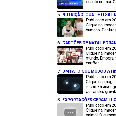
quanto no mar. C
5:
NUTRIÇÃO: QUAL É O SAL 
Publicado em 20
Clique na image
humano. Confira 
6:
CARTÕES DE NATAL FORAM
Publicado em 20
Clique na imagem
mundo. Embora ho
cartões.
7:
UM FATO QUE MUDOU A HI
Publicado em 20
Clique na image
recorre a analog
por ondas gravit
8:
EXPORTAÇÕES GERAM LUC
Publicado em 20
Clique na image
animal. O aument