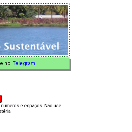
e no
Telegram
s, números e espaços. Não use
téria.