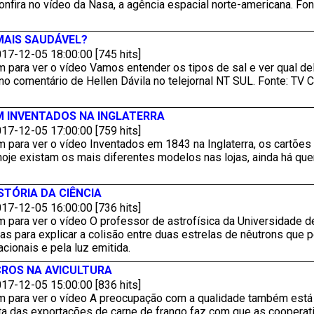
onfira no vídeo da Nasa, a agência espacial norte-americana. Fo
MAIS SAUDÁVEL?
17-12-05 18:00:00 [745 hits]
m para ver o vídeo Vamos entender os tipos de sal e ver qual d
no comentário de Hellen Dávila no telejornal NT SUL. Fonte: T
 INVENTADOS NA INGLATERRA
17-12-05 17:00:00 [759 hits]
 para ver o vídeo Inventados em 1843 na Inglaterra, os cartões
je existam os mais diferentes modelos nas lojas, ainda há quem
STÓRIA DA CIÊNCIA
17-12-05 16:00:00 [736 hits]
m para ver o vídeo O professor de astrofísica da Universidade
ias para explicar a colisão entre duas estrelas de nêutrons que p
acionais e pela luz emitida.
ROS NA AVICULTURA
17-12-05 15:00:00 [836 hits]
m para ver o vídeo A preocupação com a qualidade também está 
a das exportações de carne de frango faz com que as cooperativ