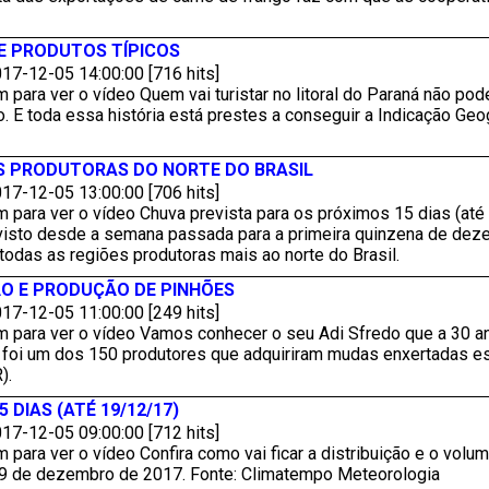
E PRODUTOS TÍPICOS
17-12-05 14:00:00 [716 hits]
 para ver o vídeo Quem vai turistar no litoral do Paraná não pod
 E toda essa história está prestes a conseguir a Indicação Geo
S PRODUTORAS DO NORTE DO BRASIL
17-12-05 13:00:00 [706 hits]
 para ver o vídeo Chuva prevista para os próximos 15 dias (até
visto desde a semana passada para a primeira quinzena de dez
odas as regiões produtoras mais ao norte do Brasil.
O E PRODUÇÃO DE PINHÕES
17-12-05 11:00:00 [249 hits]
m para ver o vídeo Vamos conhecer o seu Adi Sfredo que a 30 an
e foi um dos 150 produtores que adquiriram mudas enxertadas es
).
 DIAS (ATÉ 19/12/17)
17-12-05 09:00:00 [712 hits]
 para ver o vídeo Confira como vai ficar a distribuição e o volu
19 de dezembro de 2017. Fonte: Climatempo Meteorologia