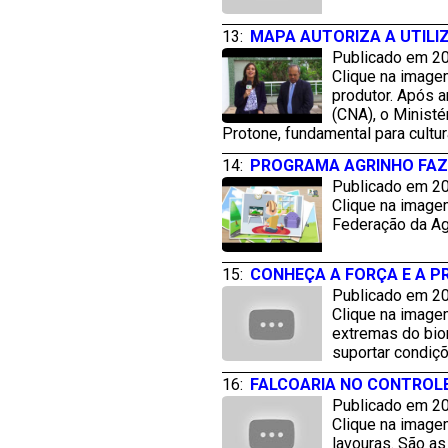
13:
MAPA AUTORIZA A UTILI
Publicado em 20
Clique na image
produtor. Após a
(CNA), o Ministé
Protone, fundamental para cultur
14:
PROGRAMA AGRINHO FAZ
Publicado em 20
Clique na image
Federação da Agr
15:
CONHEÇA A FORÇA E A P
Publicado em 20
Clique na image
extremas do biom
suportar condiçõ
16:
FALCOARIA NO CONTROL
Publicado em 20
Clique na image
lavouras. São as