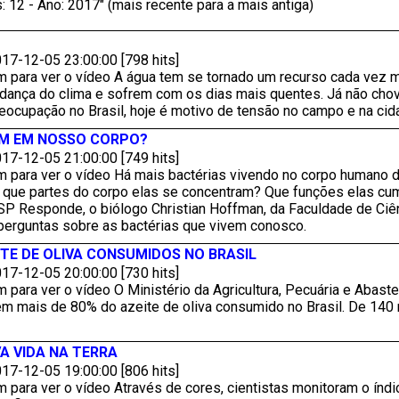
: 12 - Ano: 2017" (mais recente para a mais antiga)
17-12-05 23:00:00 [798 hits]
m para ver o vídeo A água tem se tornado um recurso cada vez
ança do clima e sofrem com os dias mais quentes. Já não chov
eocupação no Brasil, hoje é motivo de tensão no campo e na cid
EM EM NOSSO CORPO?
17-12-05 21:00:00 [749 hits]
m para ver o vídeo Há mais bactérias vivendo no corpo humano 
 que partes do corpo elas se concentram? Que funções elas c
SP Responde, o biólogo Christian Hoffman, da Faculdade de Ciê
 perguntas sobre as bactérias que vivem conosco.
TE DE OLIVA CONSUMIDOS NO BRASIL
17-12-05 20:00:00 [730 hits]
 para ver o vídeo O Ministério da Agricultura, Pecuária e Abas
 em mais de 80% do azeite de oliva consumido no Brasil. De 140
A VIDA NA TERRA
17-12-05 19:00:00 [806 hits]
 para ver o vídeo Através de cores, cientistas monitoram o índic