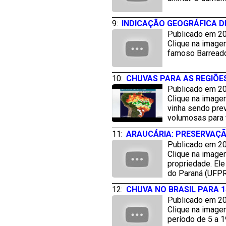
9:
INDICAÇÃO GEOGRÁFICA D
Publicado em 20
Clique na imagem
famoso Barreado.
10:
CHUVAS PARA AS REGIÕE
Publicado em 20
Clique na imagem
vinha sendo pre
volumosas para t
11:
ARAUCÁRIA: PRESERVAÇÃ
Publicado em 20
Clique na image
propriedade. El
do Paraná (UFPR
12:
CHUVA NO BRASIL PARA 15
Publicado em 20
Clique na imagem
período de 5 a 