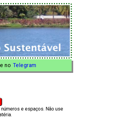
e no
Telegram
s, números e espaços. Não use
téria.