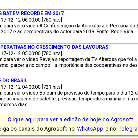
S BATEM RECORDE EM 2017
17-12-12 06:00:00 [760 hits]
 para ver o vídeo A Confederação da Agricultura e Pecuária do 
 2017 e as perspectivas do setor para 2018. Fonte: Rede Vida
OPERATIVAS NO CRESCIMENTO DAS LAVOURAS
17-12-12 05:00:00 [780 hits]
m para ver o vídeo Reveja a reportagem da TV Alterosa que foi 
ismo: parceria no campo - a importância das cooperativas no de
 DO BRASIL
17-12-12 04:00:00 [721 hits]
m para ver o vídeo Boletim de previsão do tempo para o dia 12
e as imagens de satélite, previsão, temperatura mínima e máxi
róximos dias.
Clique aqui para ver a edição de hoje do Agrosoft
Siga os canais do Agrosoft no
WhatsApp
e no
Telegr