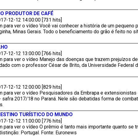
NO PRODUTOR DE CAFÉ
17-12-12 14:00:00 [731 hits]
 para ver o vídeo Você vai conhecer a história de um pequeno p
inha, Minas Gerais. Todo o beneficiamento do grão é feito no sít
LHO
17-12-12 13:00:00 [766 hits]
 para ver o vídeo Manejo das doenças que trazem prejuízos dent
dado com o professor César de Brito, da Universidade Federal d
17-12-12 12:00:00 [829 hits]
m para ver o vídeo Pesquisadores da Embrapa e extensionistas 
 - safra 2017/18 no Paraná. Nele são debatidas forma de combat
s.
DESTINO TURÍSTICO DO MUNDO
17-12-12 11:00:00 [776 hits]
 para ver o vídeo O prêmio é tanto mais importante quanto se tr
distinção: Portugal. Fonte: Euronews