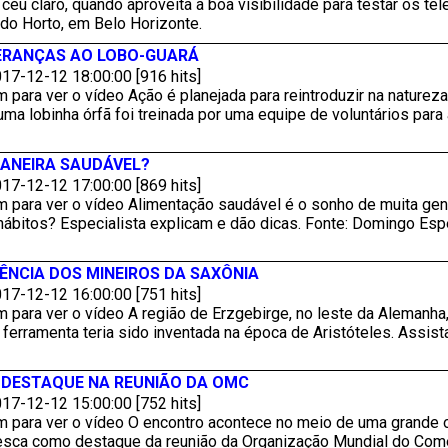
 céu claro, quando aproveita a boa visibilidade para testar os t
 do Horto, em Belo Horizonte.
PERANÇAS AO LOBO-GUARÁ
17-12-12 18:00:00 [916 hits]
 para ver o vídeo Ação é planejada para reintroduzir na natureza
ma lobinha órfã foi treinada por uma equipe de voluntários para 
ANEIRA SAUDÁVEL?
17-12-12 17:00:00 [869 hits]
m para ver o vídeo Alimentação saudável é o sonho de muita gen
 hábitos? Especialista explicam e dão dicas. Fonte: Domingo Esp
NCIA DOS MINEIROS DA SAXÔNIA
17-12-12 16:00:00 [751 hits]
 para ver o vídeo A região de Erzgebirge, no leste da Alemanha
ferramenta teria sido inventada na época de Aristóteles. Assist
 DESTAQUE NA REUNIÃO DA OMC
17-12-12 15:00:00 [752 hits]
m para ver o vídeo O encontro acontece no meio de uma grande 
 pesca como destaque da reunião da Organização Mundial do Com