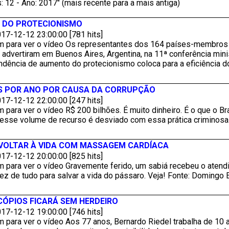
: 12 - Ano: 2017" (mais recente para a mais antiga)
S DO PROTECIONISMO
17-12-12 23:00:00 [781 hits]
m para ver o vídeo Os representantes dos 164 países-membros
dvertiram em Buenos Aires, Argentina, na 11ª conferência minis
ndência de aumento do protecionismo coloca para a eficiência do
ÕES POR ANO POR CAUSA DA CORRUPÇÃO
17-12-12 22:00:00 [247 hits]
 para ver o vídeo R$ 200 bilhões. É muito dinheiro. É o que o Br
 esse volume de recurso é desviado com essa prática criminosa
 VOLTAR À VIDA COM MASSAGEM CARDÍACA
17-12-12 20:00:00 [825 hits]
m para ver o vídeo Gravemente ferido, um sabiá recebeu o aten
ez de tudo para salvar a vida do pássaro. Veja! Fonte: Domingo 
ÓPIOS FICARÁ SEM HERDEIRO
17-12-12 19:00:00 [746 hits]
 para ver o vídeo Aos 77 anos, Bernardo Riedel trabalha de 10 a