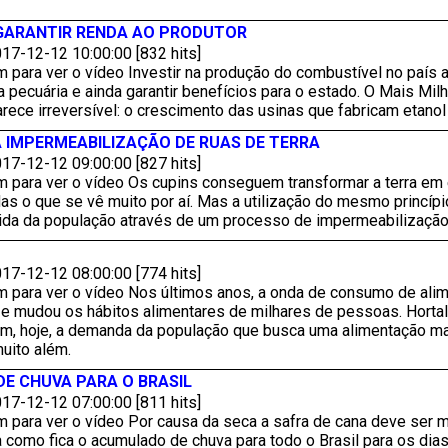
 GARANTIR RENDA AO PRODUTOR
17-12-12 10:00:00 [832 hits]
m para ver o vídeo Investir na produção do combustível no país
a pecuária e ainda garantir benefícios para o estado. O Mais Mi
rece irreversível: o crescimento das usinas que fabricam etanol 
A IMPERMEABILIZAÇÃO DE RUAS DE TERRA
17-12-12 09:00:00 [827 hits]
 para ver o vídeo Os cupins conseguem transformar a terra em e
s o que se vê muito por aí. Mas a utilização do mesmo princíp
vida da população através de um processo de impermeabilização 
17-12-12 08:00:00 [774 hits]
m para ver o vídeo Nos últimos anos, a onda de consumo de alim
 e mudou os hábitos alimentares de milhares de pessoas. Horta
m, hoje, a demanda da população que busca uma alimentação ma
uito além.
E CHUVA PARA O BRASIL
17-12-12 07:00:00 [811 hits]
 para ver o vídeo Por causa da seca a safra de cana deve ser m
ra como fica o acumulado de chuva para todo o Brasil para os di