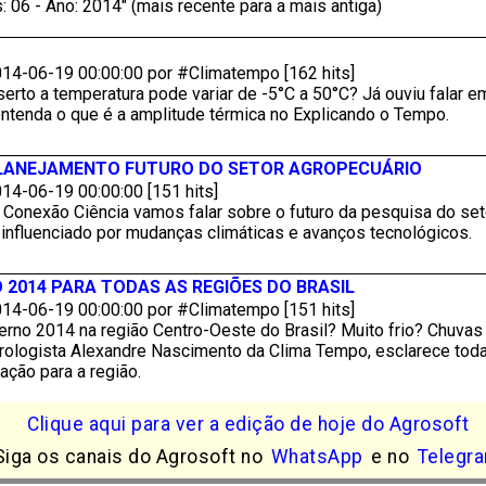
: 06 - Ano: 2014" (mais recente para a mais antiga)
14-06-19 00:00:00 por #Climatempo [162 hits]
erto a temperatura pode variar de -5°C a 50°C? Já ouviu falar e
entenda o que é a amplitude térmica no Explicando o Tempo.
LANEJAMENTO FUTURO DO SETOR AGROPECUÁRIO
14-06-19 00:00:00 [151 hits]
 Conexão Ciência vamos falar sobre o futuro da pesquisa do set
influenciado por mudanças climáticas e avanços tecnológicos.
 2014 PARA TODAS AS REGIÕES DO BRASIL
14-06-19 00:00:00 por #Climatempo [151 hits]
rno 2014 na região Centro-Oeste do Brasil? Muito frio? Chuvas 
ologista Alexandre Nascimento da Clima Tempo, esclarece toda
ação para a região.
Clique aqui para ver a edição de hoje do Agrosoft
Siga os canais do Agrosoft no
WhatsApp
e no
Telegr