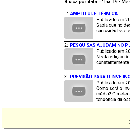
Busca por
data
= "Dia: 19 - Mês
1:
AMPLITUDE TÉRMICA
Publicado em 20
Sabia que no des
curiosidades e 
2:
PESQUISAS AJUDAM NO P
Publicado em 20
Nesta edição do
constantemente 
3:
PREVISÃO PARA O INVERNO
Publicado em 20
Como será o Inve
média? O meteor
tendência da est