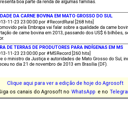
resenta boa parte da renda de algumas famílias.
IDADE DA CARNE BOVINA EM MATO GROSSO DO SUL
13-11-23 23:00:00 por #RecordRural [268 hits]
movido pela Embrapa vai falar sobre a qualidade da carne bovin
rtação de carne bovina em 2013, passando dos US$ 6 bilhões, se
r.
A DE TERRAS DE PRODUTORES PARA INDÍGENAS EM MS
13-11-23 23:00:00 por #MSRecord [260 hits]
e o ministro da Justiça e autoridades de Mato Grosso do Sul, in
teceu no dia 21 de novembro de 2013 em Brasília (DF).
Clique aqui para ver a edição de hoje do Agrosoft
Siga os canais do Agrosoft no
WhatsApp
e no
Telegr