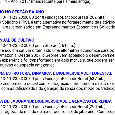
: 11 - Ano: 2013" (mais recente para a mais antiga)
IO NO SERTÃO BAIANO
13-11-23 23:00:00 por #FundaçãoBancodoBrasil [262 hits]
 Solidário (FRS), é uma alternativa no fortalecimento das ativ
iliares, organizados em Empreendimentos Econômicos Solidários 
a.
NUAL DE CULTIVO
13-11-23 23:00:00 por #Sebrae [261 hits]
irarucu em cativeiro tem sido uma alternativa econômica para 
 Amazônia. Desde 2007, o Sebrae vem apoiando o desenvolvimen
a experiência foi transformada em dois manuais, que podem ser 
odutivas da espécie amazônica.
A ESTRUTURA, DINÂMICA E BIODIVERSIDADE FLORESTAL
13-11-23 23:00:00 por #FundaçãoBancodoBrasil [637 hits]
 econômico e social com a integração entre homem e natureza. 
 com as dificuldades de geração de renda dos modelos tradiciona
A DE JABORANDI: BIODIVERSIDADE E GERAÇÃO DE RENDA
13-11-23 23:00:00 por #FundaçãoBancodoBrasil [290 hits]
as regiões do mundo de maior ocorrência do jaborandi. Com prop