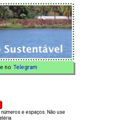
e no
Telegram
s, números e espaços. Não use
téria.