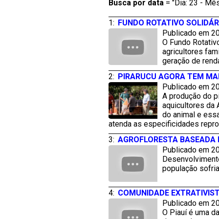
Busca por
data
= "Dia: 23 - Mês
1:
FUNDO ROTATIVO SOLIDÁR
Publicado em 20
O Fundo Rotativo
agricultores fam
geração de rend
2:
PIRARUCU AGORA TEM MA
Publicado em 20
A produção do p
aquicultores da
do animal e ess
atenda as especificidades repr
3:
AGROFLORESTA BASEADA N
Publicado em 20
Desenvolvimento
população sofria
4:
COMUNIDADE EXTRATIVIST
Publicado em 20
O Piauí é uma d