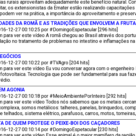
as rurais aproveitam adequadamente este benefício natural. Com
itar, os extensionistas da Emater estão realizando capacitaçõe
podem ver na prática, a importância do aproveitamento e preser
DADES DA ROMÃ E AS TRADIÇÕES QUE ENVOLVEM A FRUTA
16-12-27 00:10:25 por #DomingoEspetacular [296 hits]
m para ver este vídeo A romã chegou ao Brasil através dos port
ação no tratamento de problemas no intestino e inflamações na 
NEGÓCIOS
16-12-27 00:10:22 por #TVAgro [204 hits]
m para ver este vídeo Eu vou conversar agora com o engenheiro
 fotovoltaica. Tecnologia que pode ser fundamental para sua fa
rédio.
 EM AGONIA
16-12-27 00:10:18 por #MeioAmbientePorInteiro [292 hits]
m para ver este vídeo Todos nós sabemos que os metais cercam
complexa, somos metálicos: talheres, panelas, brinquedos, comp
 telhados, sistema elétrico, parafusos, carros, motos, torneiras
A DE QUEM PROTEGE O PEIXE-BOI DOS CAÇADORES
16-12-27 00:10:14 por #DomingoEspetacular [230 hits]
 para ver este vídeo Esse animal é o maior mamífero da região 