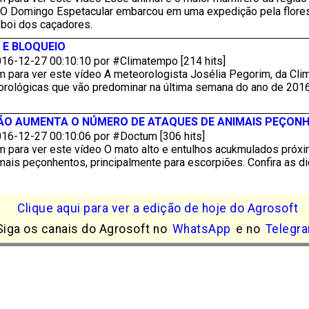
 O Domingo Espetacular embarcou em uma expedição pela florest
-boi dos caçadores.
 E BLOQUEIO
16-12-27 00:10:10 por #Climatempo [214 hits]
m para ver este vídeo A meteorologista Josélia Pegorim, da Cl
rológicas que vão predominar na última semana do ano de 2016. 
ÃO AUMENTA O NÚMERO DE ATAQUES DE ANIMAIS PEÇON
16-12-27 00:10:06 por #Doctum [306 hits]
m para ver este vídeo O mato alto e entulhos acukmulados próx
mais peçonhentos, principalmente para escorpiões. Confira as d
Clique aqui para ver a edição de hoje do Agrosoft
Siga os canais do Agrosoft no
WhatsApp
e no
Telegr