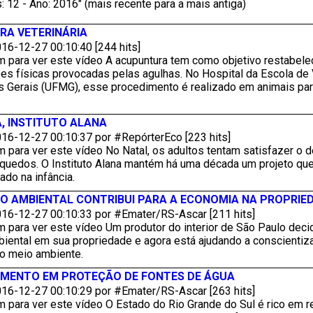
: 12 - Ano: 2016" (mais recente para a mais antiga)
RA VETERINÁRIA
16-12-27 00:10:40 [244 hits]
 para ver este vídeo A acupuntura tem como objetivo restabelec
es físicas provocadas pelas agulhas. No Hospital da Escola de 
s Gerais (UFMG), esse procedimento é realizado em animais par
, INSTITUTO ALANA
16-12-27 00:10:37 por #RepórterEco [223 hits]
 para ver este vídeo No Natal, os adultos tentam satisfazer o 
nquedos. O Instituto Alana mantém há uma década um projeto qu
do na infância.
 AMBIENTAL CONTRIBUI PARA A ECONOMIA NA PROPRIE
16-12-27 00:10:33 por #Emater/RS-Ascar [211 hits]
 para ver este vídeo Um produtor do interior de São Paulo decid
ental em sua propriedade e agora está ajudando a conscientizar
 o meio ambiente.
AMENTO EM PROTEÇÃO DE FONTES DE ÁGUA
16-12-27 00:10:29 por #Emater/RS-Ascar [263 hits]
m para ver este vídeo O Estado do Rio Grande do Sul é rico em 