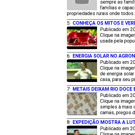
sempre as famíli
famílias e capac
propriedades rurais onde todos 
5:
CONHEÇA OS MITOS E VER
Publicado em 20
Clique na image
usada pela popul
6:
ENERGIA SOLAR NO AGRO
Publicado em 20
Clique na image
de energia solar
casa, para seu p
7:
METAIS DEIXAM RIO DOCE
Publicado em 20
Clique na image
simples à mais 
camas, pregos de
8:
EXPEDIÇÃO MOSTRA A LUT
Publicado em 20
Clique na imagem