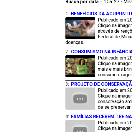
Busca por
data
= "Dia: 27 - Mês
1:
BENEFÍCIOS DA ACUPUNTU
Publicado em 20
Clique na imagem
através de reaçõ
Federal de Mina
doenças.
2:
CONSUMISMO NA INFÂNCIA
Publicado em 20
Clique na imagem
mais e mais bri
consumo exagera
3:
PROJETO DE CONSERVAÇÃO
Publicado em 20
Clique na imagem
conservação ambi
de se preservar
4:
FAMÍLIAS RECEBEM TREIN
Publicado em 20
Clique na image