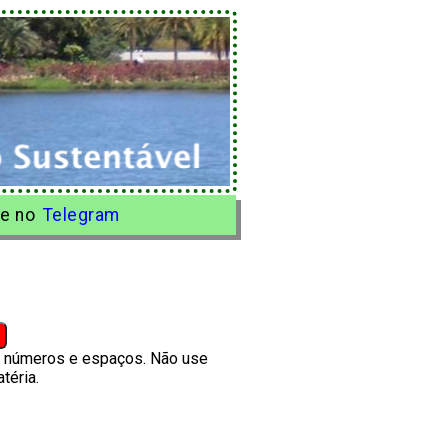
e no
Telegram
s, números e espaços. Não use
téria.