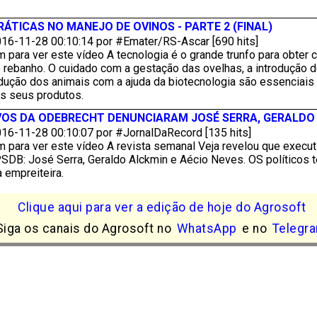
TICAS NO MANEJO DE OVINOS - PARTE 2 (FINAL)
16-11-28 00:10:14 por #Emater/RS-Ascar [690 hits]
 para ver este vídeo A tecnologia é o grande trunfo para obter 
 rebanho. O cuidado com a gestação das ovelhas, a introdução d
dução dos animais com a ajuda da biotecnologia são essenciais 
os seus produtos.
IVOS DA ODEBRECHT DENUNCIARAM JOSÉ SERRA, GERALDO
16-11-28 00:10:07 por #JornalDaRecord [135 hits]
m para ver este vídeo A revista semanal Veja revelou que execu
PSDB: José Serra, Geraldo Alckmin e Aécio Neves. OS políticos 
a empreiteira.
Clique aqui para ver a edição de hoje do Agrosoft
Siga os canais do Agrosoft no
WhatsApp
e no
Telegr