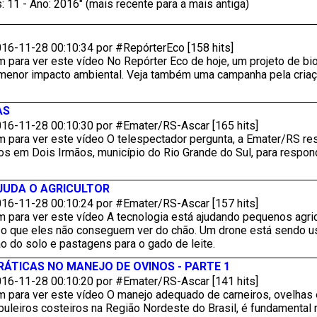
: 11 - Ano: 2016" (mais recente para a mais antiga)
16-11-28 00:10:34 por #RepórterEco [158 hits]
 para ver este vídeo No Repórter Eco de hoje, um projeto de bio
 menor impacto ambiental. Veja também uma campanha pela criaç
AS
16-11-28 00:10:30 por #Emater/RS-Ascar [165 hits]
m para ver este vídeo O telespectador pergunta, a Emater/RS re
 em Dois Irmãos, município do Rio Grande do Sul, para responde
JUDA O AGRICULTOR
16-11-28 00:10:24 por #Emater/RS-Ascar [157 hits]
m para ver este vídeo A tecnologia está ajudando pequenos agri
o o que eles não conseguem ver do chão. Um drone está sendo 
 do solo e pastagens para o gado de leite.
ÁTICAS NO MANEJO DE OVINOS - PARTE 1
16-11-28 00:10:20 por #Emater/RS-Ascar [141 hits]
m para ver este vídeo O manejo adequado de carneiros, ovelhas
buleiros costeiros na Região Nordeste do Brasil, é fundamental n