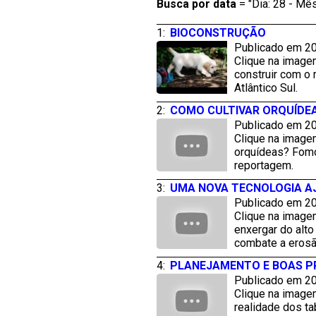
Busca por
data
= "Dia: 28 - Mês
1:
BIOCONSTRUÇÃO
Publicado em 20
Clique na imagem
construir com o
Atlântico Sul.
2:
COMO CULTIVAR ORQUÍDE
Publicado em 20
Clique na image
orquídeas? Fomos
reportagem.
3:
UMA NOVA TECNOLOGIA A
Publicado em 20
Clique na image
enxergar do alt
combate a erosão
4:
PLANEJAMENTO E BOAS PR
Publicado em 20
Clique na image
realidade dos ta