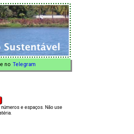
e no
Telegram
s, números e espaços. Não use
téria.