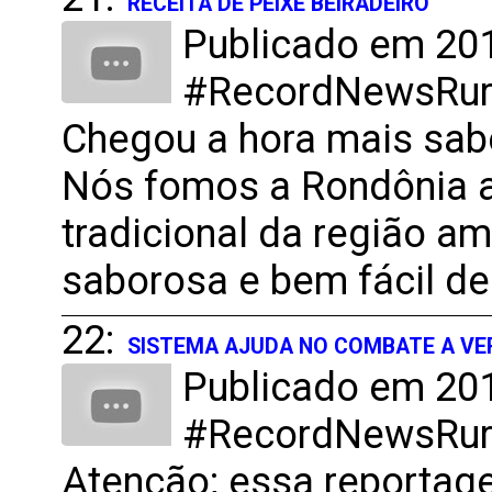
RECEITA DE PEIXE BEIRADEIRO
Publicado em 201
#RecordNewsRural
Chegou a hora mais sab
Nós fomos a Rondônia a
tradicional da região a
saborosa e bem fácil de
22:
SISTEMA AJUDA NO COMBATE A VE
Publicado em 201
#RecordNewsRural
Atenção; essa reportag