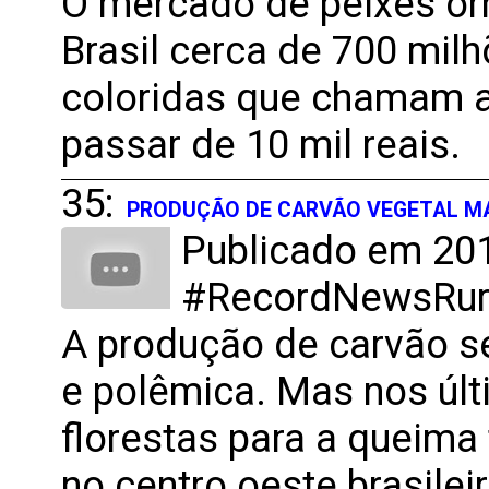
O mercado de peixes o
Brasil cerca de 700 milh
coloridas que chamam a
passar de 10 mil reais.
35:
PRODUÇÃO DE CARVÃO VEGETAL MA
Publicado em 201
#RecordNewsRural
A produção de carvão s
e polêmica. Mas nos últ
florestas para a queima
no centro oeste brasileir