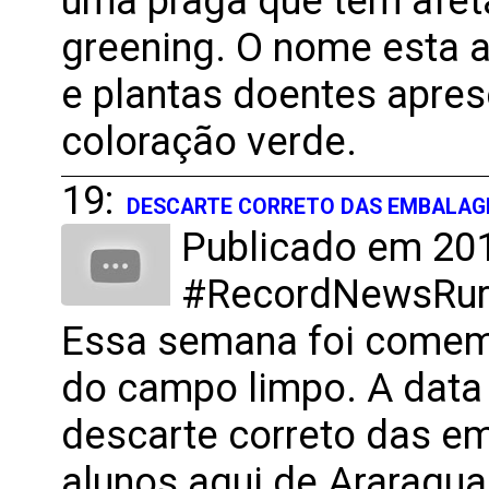
uma praga que tem afetad
greening. O nome esta a
e plantas doentes apre
coloração verde.
19:
DESCARTE CORRETO DAS EMBALAG
Publicado em 201
#RecordNewsRural
Essa semana foi comemo
do campo limpo. A data
descarte correto das e
alunos aqui de Araraqu