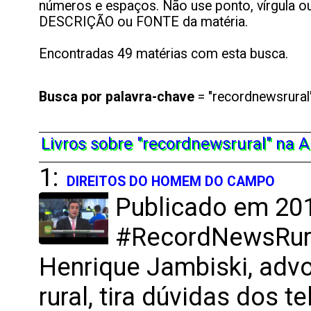
números e espaços. Não use ponto, vírgula ou 
DESCRIÇÃO ou FONTE da matéria.
Encontradas 49 matérias com esta busca.
Busca por
palavra-chave
= "recordnewsrural"
Livros sobre "recordnewsrural" na 
1:
DIREITOS DO HOMEM DO CAMPO
Publicado em 201
#RecordNewsRural
Henrique Jambiski, adv
rural, tira dúvidas dos 