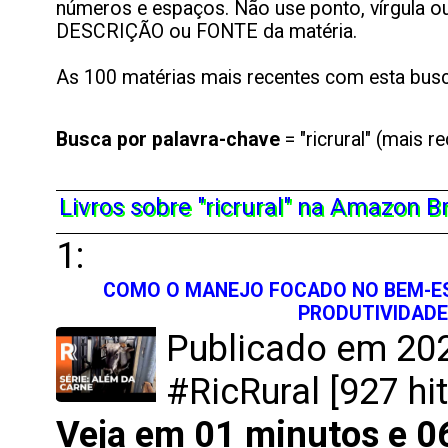
números e espaços. Não use ponto, vírgula ou 
DESCRIÇÃO ou FONTE da matéria.
As 100 matérias mais recentes com esta busc
Busca por
palavra-chave
= "ricrural" (mais r
Livros sobre "ricrural" na Amazon Br
1:
COMO O MANEJO FOCADO NO BEM-ES
PRODUTIVIDADE
Publicado em 202
#RicRural [927 hit
Veja em 01 minutos e 0