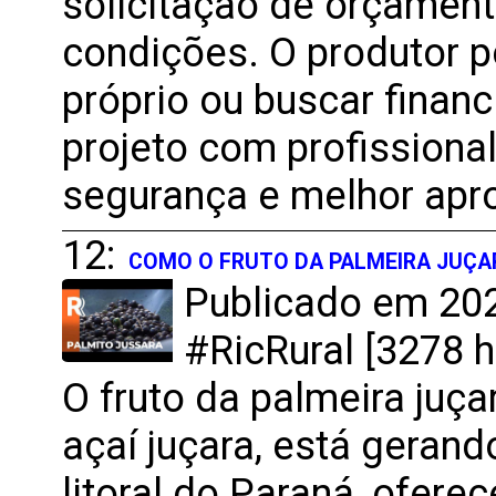
solicitação de orçament
condições. O produtor 
próprio ou buscar finan
projeto com profissional
segurança e melhor apr
12:
COMO O FRUTO DA PALMEIRA JUÇA
Publicado em 202
#RicRural [3278 h
O fruto da palmeira ju
açaí juçara, está geran
litoral do Paraná, ofere