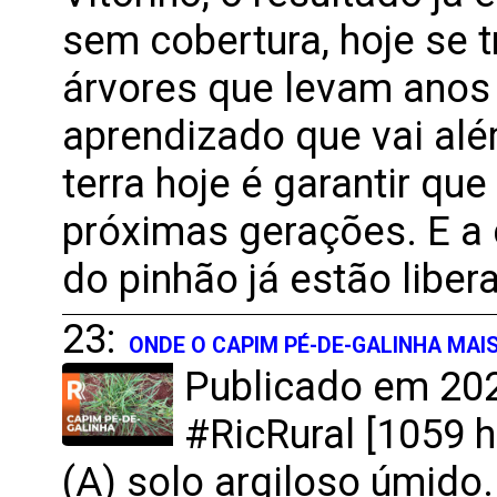
sem cobertura, hoje se 
árvores que levam anos 
aprendizado que vai alé
terra hoje é garantir qu
próximas gerações. E a 
do pinhão já estão libe
23:
ONDE O CAPIM PÉ-DE-GALINHA MAI
Publicado em 202
#RicRural [1059 h
(A) solo argiloso úmido