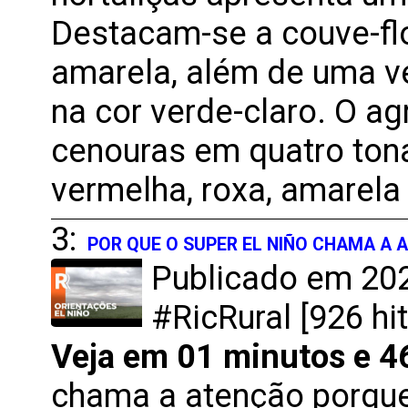
Destacam-se a couve-flo
amarela, além de uma 
na cor verde-claro. O a
cenouras em quatro tona
vermelha, roxa, amarela
3:
POR QUE O SUPER EL NIÑO CHAMA A 
Publicado em 202
#RicRural [926 hit
Veja em 01 minutos e 4
chama a atenção porqu