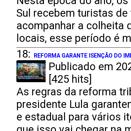
Nesta época do ano, os 
Sul recebem turistas de
acompanhar a colheita d
locais, esse período é 
18:
REFORMA GARANTE ISENÇÃO DO IM
Publicado em 202
[425 hits]
As regras da reforma tr
presidente Lula garante
e estadual para vários i
que isso vai chegar na 