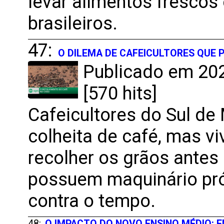
levar alimentos frescos
brasileiros.
47:
O DILEMA DE CAFEICULTORES QUE 
Publicado em 202
[570 hits]
Cafeicultores do Sul d
colheita de café, mas v
recolher os grãos ante
possuem maquinário pró
contra o tempo.
48:
O IMPACTO DO NOVO ENSINO MÉDIO: E