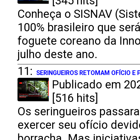
[345 hits]
Conheça o SISNAV (Sist
100% brasileiro que ser
foguete coreano da Inn
julho deste ano.
11:
SERINGUEIROS RETOMAM OFÍCIO E
Publicado em 202
[516 hits]
Os seringueiros passar
exercer seu ofício dev
borracha. Mas iniciativ