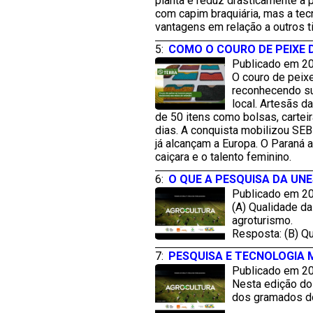
planta e reduz drasticamente a 
com capim braquiária, mas a tec
vantagens em relação a outros 
5:
COMO O COURO DE PEIXE
Publicado em 20
O couro de peixe
reconhecendo sua
local. Artesãs d
de 50 itens como bolsas, cartei
dias. A conquista mobilizou SE
já alcançam a Europa. O Paraná 
caiçara e o talento feminino.
6:
O QUE A PESQUISA DA UN
Publicado em 20
(A) Qualidade da
agroturismo.
Resposta: (B) Qu
7:
PESQUISA E TECNOLOGIA
Publicado em 20
Nesta edição do 
dos gramados do 