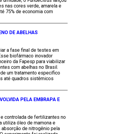
 e umidade, o Fundecitrus lançou
es nas cores verde, amarela e
 até 75% de economia com
ENO DE ABELHAS
r a fase final de testes em
Esse biofármaco inovador
eiro da Fapesp para viabilizar
entes com abelhas no Brasil.
 de um tratamento específico
es até quadros sistêmicos
VOLVIDA PELA EMBRAPA E
e controlada de fertilizantes no
a utiliza óleo de mamona e
a absorção de nitrogênio pela