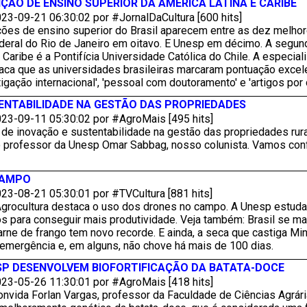
IÇÃO DE ENSINO SUPERIOR DA AMÉRICA LATINA E CARIBE
23-09-21 06:30:02 por #JornalDaCultura [600 hits]
ições de ensino superior do Brasil aparecem entre as dez melhor
deral do Rio de Janeiro em oitavo. E Unesp em décimo. A segun
 Caribe é a Pontifícia Universidade Católica do Chile. A especia
staca que as universidades brasileiras marcaram pontuação excel
tigação internacional', 'pessoal com doutoramento' e 'artigos por 
ENTABILIDADE NA GESTÃO DAS PROPRIEDADES
23-09-11 05:30:02 por #AgroMais [495 hits]
de inovação e sustentabilidade na gestão das propriedades rura
o professor da Unesp Omar Sabbag, nosso colunista. Vamos confe
CAMPO
23-08-21 05:30:01 por #TVCultura [881 hits]
Agrocultura destaca o uso dos drones no campo. A Unesp estud
 para conseguir mais produtividade. Veja também: Brasil se mant
rne de frango tem novo recorde. E ainda, a seca que castiga Mi
emergência e, em alguns, não chove há mais de 100 dias.
SP DESENVOLVEM BIOFORTIFICAÇÃO DA BATATA-DOCE
23-05-26 11:30:01 por #AgroMais [418 hits]
nvida Forlan Vargas, professor da Faculdade de Ciências Agrári