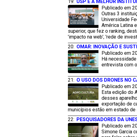
19:
USP É A MELHOR INSTITU
Publicado em 20
Outras 3 institu
Universidade Fe
América Latina e
superior, que fez o ranking, de
'impacto na web', 'rede de inves
20:
OMAR: INOVAÇÃO E SUST
Publicado em 20
Há necessidade 
entrevista com 
21:
O USO DOS DRONES NO 
Publicado em 20
Esta edição do 
desses aparelhos
exportação de ca
municípios estão em estado de 
22:
PESQUISADORES DA UNE
Publicado em 20
Simone Garcia co