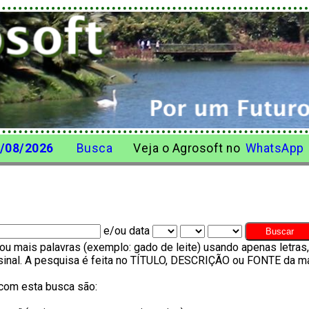
/08/2026
Busca
Veja o Agrosoft no
WhatsApp
e/ou data
u mais palavras (exemplo: gado de leite) usando apenas letra
o sinal. A pesquisa é feita no TÍTULO, DESCRIÇÃO ou FONTE da ma
com esta busca são: