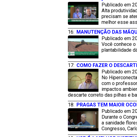
Publicado em 20
Alta produtivida
precisam se ate
melhor esse ass
16:
MANUTENÇÃO DAS MÁQUI
Publicado em 20
Você conhece o 
plantabilidade d
17:
COMO FAZER O DESCARTE 
Publicado em 20
No Hiperconectad
com o professor
impactos ambient
descarte correto das pilhas e bat
18:
PRAGAS TEM MAIOR OCO
Publicado em 20
Durante o Congr
a sanidade flor
Congresso, Carl