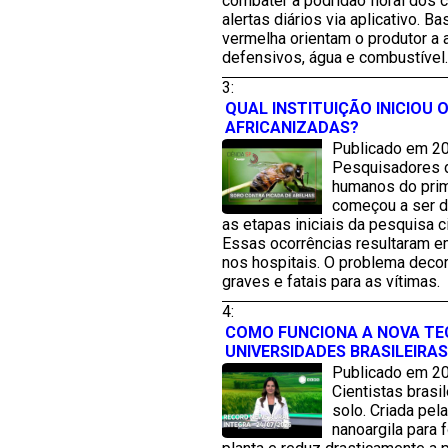
combater a podridão floral dos 
alertas diários via aplicativo.
vermelha orientam o produtor a
defensivos, água e combustível.
3:
QUAL INSTITUIÇÃO INICIOU
AFRICANIZADAS?
Publicado em 20
Pesquisadores d
humanos do prim
começou a ser d
as etapas iniciais da pesquisa c
Essas ocorrências resultaram em
nos hospitais. O problema deco
graves e fatais para as vítimas.
4:
COMO FUNCIONA A NOVA TEC
UNIVERSIDADES BRASILEIRA
Publicado em 20
Cientistas brasi
solo. Criada pe
nanoargila para 