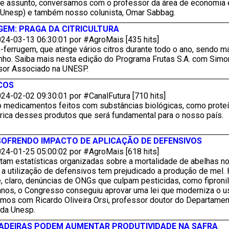
se assunto, conversamos com o professor da área de economia 
 (Unesp) e também nosso colunista, Omar Sabbag.
EM: PRAGA DA CITRICULTURA
24-03-13 06:30:01 por #AgroMais [435 hits]
-ferrugem, que atinge vários citros durante todo o ano, sendo m
nho. Saiba mais nesta edição do Programa Frutas S.A. com Simon
sor Associado na UNESP.
COS
24-02-02 09:30:01 por #CanalFutura [710 hits]
 medicamentos feitos com substâncias biológicas, como proteí
brica desses produtos que será fundamental para o nosso país.
OFRENDO IMPACTO DE APLICAÇÃO DE DEFENSIVOS
24-01-25 05:00:02 por #AgroMais [618 hits]
tam estatísticas organizadas sobre a mortalidade de abelhas no
a utilização de defensivos tem prejudicado a produção de mel.
, claro, denúncias de ONGs que culpam pesticidas, como fipronil
anos, o Congresso conseguiu aprovar uma lei que moderniza o us
amos com Ricardo Oliveira Orsi, professor doutor do Departame
 da Unesp.
DEIRAS PODEM AUMENTAR PRODUTIVIDADE NA SAFRA