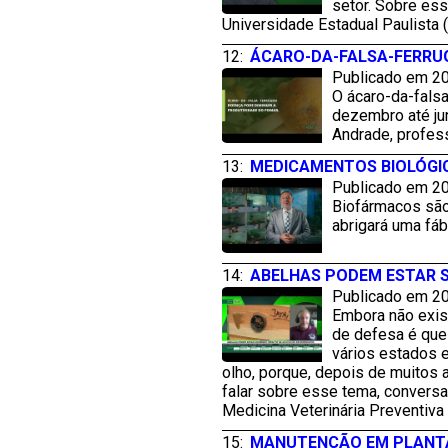
setor. Sobre es
Universidade Estadual Paulista
12:
ÁCARO-DA-FALSA-FERRUG
Publicado em 20
O ácaro-da-falsa
dezembro até ju
Andrade, profes
13:
MEDICAMENTOS BIOLÓGI
Publicado em 20
Biofármacos são
abrigará uma fá
14:
ABELHAS PODEM ESTAR S
Publicado em 20
Embora não exis
de defesa é que 
vários estados e
olho, porque, depois de muitos 
falar sobre esse tema, convers
Medicina Veterinária Preventiva
15:
MANUTENÇÃO EM PLANTA