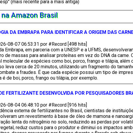
esp" (mais recente para a mais antiga)
" na Amazon Brasil
IA DA EMBRAPA PARA IDENTIFICAR A ORIGEM DAS CARN
26-08-07 06:53:31 por #Record [498 hits]
a Embrapa, em parceria com a UNESP e a UFMS, desenvolveram
o de massas para analisar proteínas em vez do DNA da carne. O
l molecular de espécies como boi, porco, frango e tilápia, além 
o leva cerca de 20 minutos, utilizando um fragmento do tamanho
 combate a fraudes. É que cada espécie possui um tipo de impres
é de boi, porco, frango ou tilápia, por exemplo.
E FERTILIZANTE DESENVOLVIDA POR PESQUISADORES BRA
26-08-04 06:48:10 por #Record [916 hits]
ência externa de fertilizantes no Brasil, cientistas de institu
veram um revestimento à base de óleo de mamona e nanoargila 
ração lenta do nitrogênio no solo, reduzindo as perdas por vola
 vegetal, reduz custos para o produtor e diminui os impactos am