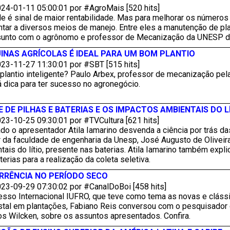
24-01-11 05:00:01 por #AgroMais [520 hits]
de é sinal de maior rentabilidade. Mas para melhorar os números
ntar a diversos meios de manejo. Entre eles a manutenção de pl
unto com o agrônomo e professor de Mecanização da UNESP de 
NAS AGRÍCOLAS É IDEAL PARA UM BOM PLANTIO
23-11-27 11:30:01 por #SBT [515 hits]
plantio inteligente? Paulo Arbex, professor de mecanização pe
á dica para ter sucesso no agronegócio.
DE PILHAS E BATERIAS E OS IMPACTOS AMBIENTAIS DO L
23-10-25 09:30:01 por #TVCultura [621 hits]
o o apresentador Atila Iamarino desvenda a ciência por trás da
 da faculdade de engenharia da Unesp, José Augusto de Oliveira
ais do lítio, presente nas baterias. Atila Iamarino também expl
erias para a realização da coleta seletiva.
RRÊNCIA NO PERÍODO SECO
23-09-29 07:30:02 por #CanalDoBoi [458 hits]
esso Internacional IUFRO, que teve como tema as novas e cláss
estal em plantações, Fabiano Reis conversou com o pesquisado
os Wilcken, sobre os assuntos apresentados. Confira.