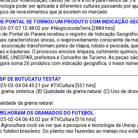
perda por volatilização, caindo de 50% a 60% para menos de 5%.
nologia pode ser aplicada a diferentes culturas passando por aj
tipos de revestimentos que já existem no mercado.
 DE PONTAL SE TORNOU UM PRODUTO COM INDICAÇÃO GE
26-07-07 12:48:02 por #NegóciosdaTerra [2884 hits]
 de Pontal do Paraná recebeu o registro de Indicação Geográfi
s características únicas, o reaproveitamento consciente da ma
a associação transformam peles de tilápia, robalo e pescada, que
ras e bijuterias. O processo envolve limpeza, curtimento químic
BRAE, UNESPAR, prefeitura e Conselho de Turismo. As peças são
agora soma 26 produtos com indicação geográfica, o maior número
ESP DE BOTUCATU TESTA?
25-03-04 04:45:21 por #TVCultura [551 hits]
 grama sintetica. (B) Qualidade da grama natural. (C) Uso de dron
alidade da grama natural.
 MELHORAM OS GRAMADOS DO FUTEBOL
25-02-04 06:45:02 por #TVCultura [516 hits]
Agrocultura você vai ver que a pesquisa e tecnologia da Unesp 
futebol brasileiro. Do plantio nas fazendas ao manejo nos está