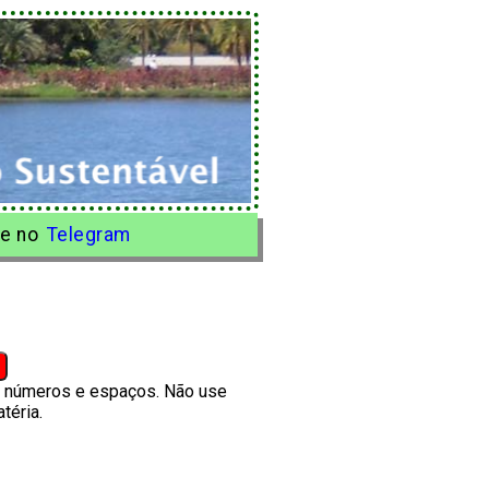
e no
Telegram
s, números e espaços. Não use
téria.