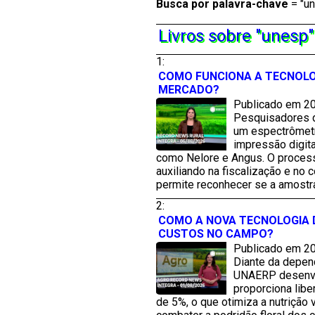
Busca por
palavra-chave
= "un
Livros sobre "unesp
1:
COMO FUNCIONA A TECNOLOG
MERCADO?
Publicado em 20
Pesquisadores d
um espectrômetr
impressão digita
como Nelore e Angus. O process
auxiliando na fiscalização e no
permite reconhecer se a amostra 
2:
COMO A NOVA TECNOLOGIA D
CUSTOS NO CAMPO?
Publicado em 20
Diante da depend
UNAERP desenvol
proporciona libe
de 5%, o que otimiza a nutrição