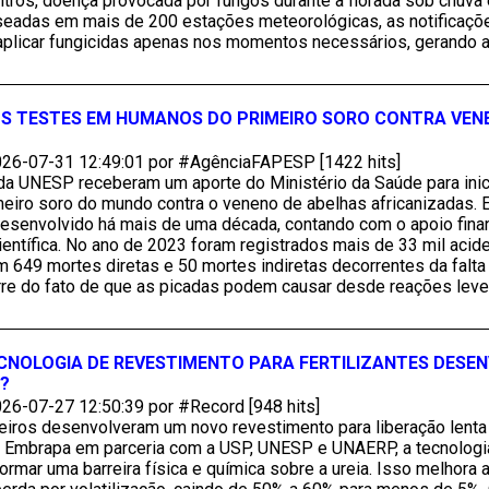
citros, doença provocada por fungos durante a florada sob chuva
 Baseadas em mais de 200 estações meteorológicas, as notificaçõ
 aplicar fungicidas apenas nos momentos necessários, gerando
 OS TESTES EM HUMANOS DO PRIMEIRO SORO CONTRA VEN
26-07-31 12:49:01 por #AgênciaFAPESP [1422 hits]
a UNESP receberam um aporte do Ministério da Saúde para inicia
eiro soro do mundo contra o veneno de abelhas africanizadas. 
esenvolvido há mais de uma década, contando com o apoio financ
ientífica. No ano de 2023 foram registrados mais de 33 mil acid
 649 mortes diretas e 50 mortes indiretas decorrentes da falta
rre do fato de que as picadas podem causar desde reações lev
NOLOGIA DE REVESTIMENTO PARA FERTILIZANTES DESEN
S?
26-07-27 12:50:39 por #Record [948 hits]
leiros desenvolveram um novo revestimento para liberação lenta 
la Embrapa em parceria com a USP, UNESP e UNAERP, a tecnologi
formar uma barreira física e química sobre a ureia. Isso melhora 