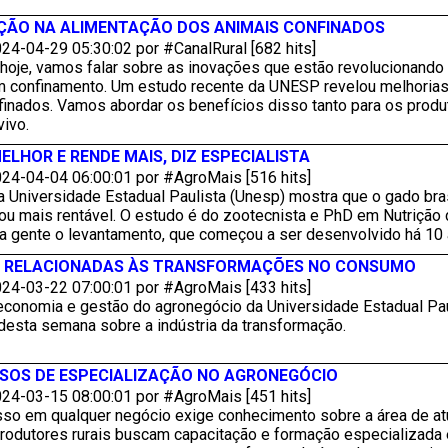
ÇÃO NA ALIMENTAÇÃO DOS ANIMAIS CONFINADOS
24-04-29 05:30:02 por #CanalRural [682 hits]
hoje, vamos falar sobre as inovações que estão revolucionando
m confinamento. Um estudo recente da UNESP revelou melhorias
inados. Vamos abordar os benefícios disso tanto para os produt
ivo.
LHOR E RENDE MAIS, DIZ ESPECIALISTA
24-04-04 06:00:01 por #AgroMais [516 hits]
 Universidade Estadual Paulista (Unesp) mostra que o gado bra
ou mais rentável. O estudo é do zootecnista e PhD em Nutrição 
ra gente o levantamento, que começou a ser desenvolvido há 10 
O RELACIONADAS ÀS TRANSFORMAÇÕES NO CONSUMO
24-03-22 07:00:01 por #AgroMais [433 hits]
economia e gestão do agronegócio da Universidade Estadual Pau
 desta semana sobre a indústria da transformação.
SOS DE ESPECIALIZAÇÃO NO AGRONEGÓCIO
24-03-15 08:00:01 por #AgroMais [451 hits]
so em qualquer negócio exige conhecimento sobre a área de atua
rodutores rurais buscam capacitação e formação especializad