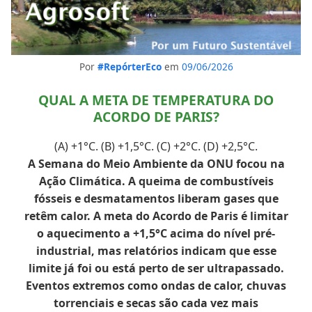
Por
#RepórterEco
em
09/06/2026
QUAL A META DE TEMPERATURA DO
ACORDO DE PARIS?
(A) +1°C. (B) +1,5°C. (C) +2°C. (D) +2,5°C.
A Semana do Meio Ambiente da ONU focou na
Ação Climática. A queima de combustíveis
fósseis e desmatamentos liberam gases que
retêm calor. A meta do Acordo de Paris é limitar
o aquecimento a +1,5°C acima do nível pré-
industrial, mas relatórios indicam que esse
limite já foi ou está perto de ser ultrapassado.
Eventos extremos como ondas de calor, chuvas
torrenciais e secas são cada vez mais