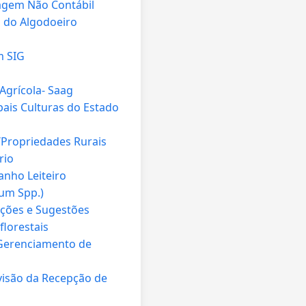
dagem Não Contábil
o do Algodoeiro
o
m SIG
Agrícola- Saag
ais Culturas do Estado
/Propriedades Rurais
rio
nho Leiteiro
rum Spp.)
ações e Sugestões
lorestais
 Gerenciamento de
visão da Recepção de