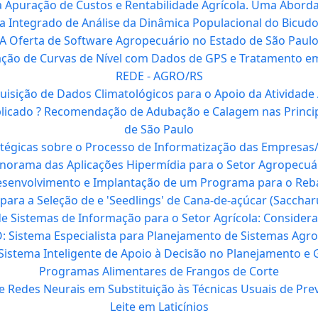
a Apuração de Custos e Rentabilidade Agrícola. Uma Abor
a Integrado de Análise da Dinâmica Populacional do Bicud
A Oferta de Software Agropecuário no Estado de São Paul
ção de Curvas de Nível com Dados de GPS e Tratamento e
REDE - AGRO/RS
uisição de Dados Climatológicos para o Apoio da Atividade 
Aplicado ? Recomendação de Adubação e Calagem nas Princip
de São Paulo
tégicas sobre o Processo de Informatização das Empresas
norama das Aplicações Hipermídia para o Setor Agropecuá
esenvolvimento e Implantação de um Programa para o Reba
para a Seleção de e 'Seedlings' de Cana-de-açúcar (Saccha
 Sistemas de Informação para o Setor Agrícola: Consider
 Sistema Especialista para Planejamento de Sistemas Agrof
 Sistema Inteligente de Apoio à Decisão no Planejamento e
Programas Alimentares de Frangos de Corte
de Redes Neurais em Substituição às Técnicas Usuais de Pre
Leite em Laticínios