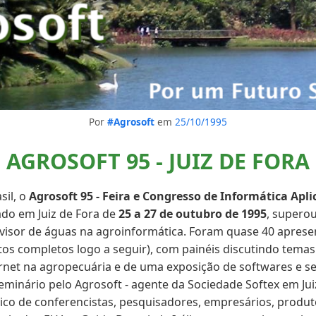
Por
#Agrosoft
em
25/10/1995
AGROSOFT 95 - JUIZ DE FORA
sil, o
Agrosoft 95 - Feira e Congresso de Informática Apl
zado em Juiz de Fora de
25 a 27 de outubro de 1995
, superou
visor de águas na agroinformática. Foram quase 40 aprese
extos completos logo a seguir), com painéis discutindo tema
net na agropecuária e de uma exposição de softwares e ser
eminário pelo Agrosoft - agente da Sociedade Softex em Jui
co de conferencistas, pesquisadores, empresários, produt