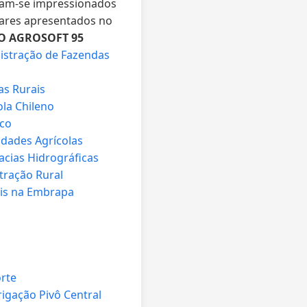
aram-se impressionados
wares apresentados no
O AGROSOFT 95
istração de Fazendas
as Rurais
ola Chileno
ico
idades Agrícolas
acias Hidrográficas
tração Rural
ais na Embrapa
rte
gação Pivô Central