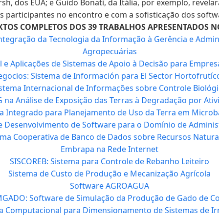
sh, dos EUA; e Guido Bonati, da Itália, por exemplo, revel
 participantes no encontro e com a sofisticação dos soft
XTOS COMPLETOS DOS 39 TRABALHOS APRESENTADOS N
ntegração da Tecnologia da Informação à Gerência e Admin
Agropecuárias
l e Aplicações de Sistemas de Apoio à Decisão para Empres
gocios: Sistema de Información para El Sector Hortofrutíc
stema Internacional de Informações sobre Controle Biológ
G na Análise de Exposição das Terras à Degradação por Ativ
ta Integrado para Planejamento de Uso da Terra em Microb
 Desenvolvimento de Software para o Domínio de Adminis
ma Cooperativa de Banco de Dados sobre Recursos Natur
Embrapa na Rede Internet
SISCOREB: Sistema para Controle de Rebanho Leiteiro
Sistema de Custo de Produção e Mecanização Agrícola
Software AGROAGUA
MGADO: Software de Simulação da Produção de Gado de Co
 Computacional para Dimensionamento de Sistemas de Irri