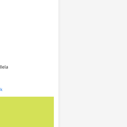
lela
nk