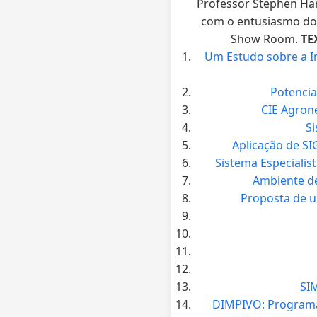
Professor Stephen Har
com o entusiasmo dos
Show Room.
TE
Um Estudo sobre a I
Potencia
CIE Agrone
Si
Aplicação de SI
Sistema Especialis
Ambiente de
Proposta de u
SI
DIMPIVO: Programa