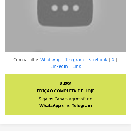
Compartilhe:
WhatsApp
|
Telegram
|
Facebook
|
X
|
LinkedIn
|
Link
Clique para ver a resposta completa
Busca
EDIÇÃO COMPLETA DE HOJE
Siga os Canais Agrosoft no
WhatsApp
e no
Telegram