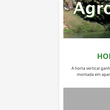
HO
A horta vertical gan
montada em apar