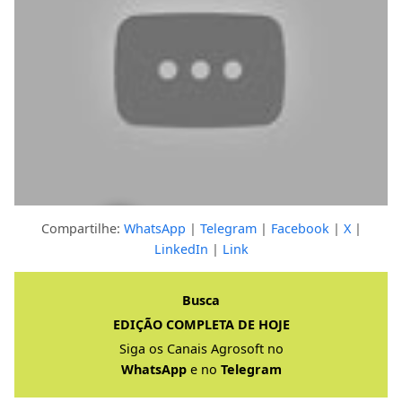
Compartilhe:
WhatsApp
|
Telegram
|
Facebook
|
X
|
LinkedIn
|
Link
Clique para ver a resposta completa
Busca
EDIÇÃO COMPLETA DE HOJE
Siga os Canais Agrosoft no
WhatsApp
e no
Telegram