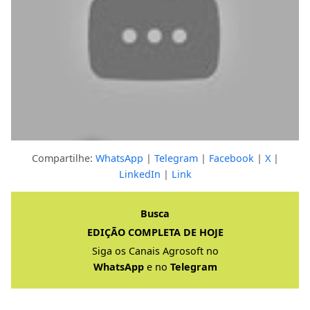
Compartilhe:
WhatsApp
|
Telegram
|
Facebook
|
X
|
LinkedIn
|
Link
Clique para ver a resposta completa
Busca
EDIÇÃO COMPLETA DE HOJE
Siga os Canais Agrosoft no
WhatsApp
e no
Telegram