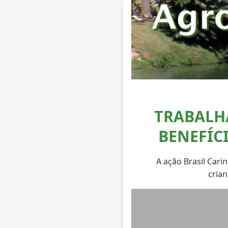
TRABALH
BENEFÍC
A ação Brasil Cari
crian