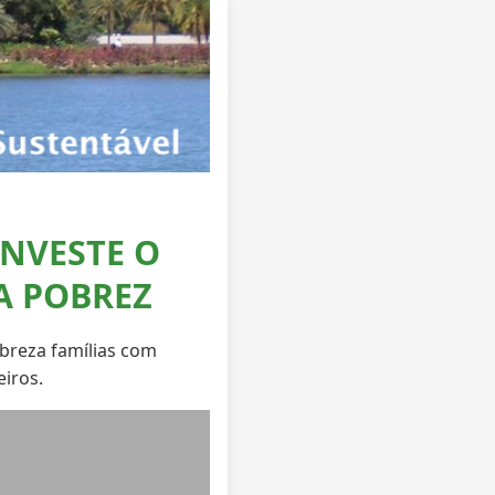
NVESTE O
A POBREZ
obreza famílias com
eiros.