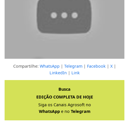
Compartilhe:
WhatsApp
|
Telegram
|
Facebook
|
X
|
LinkedIn
|
Link
Clique para ver a resposta completa
Busca
EDIÇÃO COMPLETA DE HOJE
Siga os Canais Agrosoft no
WhatsApp
e no
Telegram