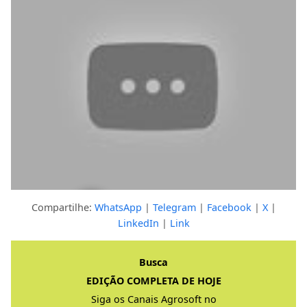
Compartilhe:
WhatsApp
|
Telegram
|
Facebook
|
X
|
LinkedIn
|
Link
Clique para ver a resposta completa
Busca
EDIÇÃO COMPLETA DE HOJE
Siga os Canais Agrosoft no