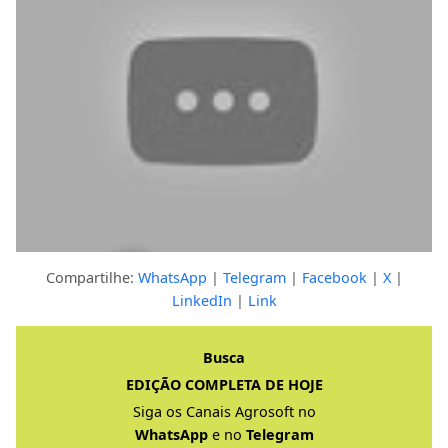
Compartilhe:
WhatsApp
|
Telegram
|
Facebook
|
X
|
LinkedIn
|
Link
Clique para ver a resposta completa
Busca
EDIÇÃO COMPLETA DE HOJE
Siga os Canais Agrosoft no
WhatsApp
e no
Telegram