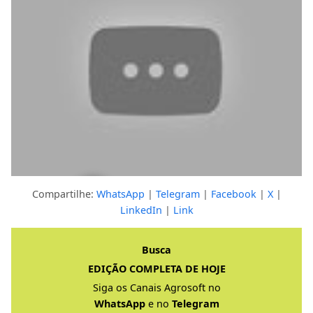
Compartilhe:
WhatsApp
|
Telegram
|
Facebook
|
X
|
LinkedIn
|
Link
Clique para ver a resposta completa
Busca
EDIÇÃO COMPLETA DE HOJE
Siga os Canais Agrosoft no
WhatsApp
e no
Telegram