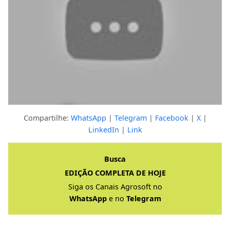
Compartilhe:
WhatsApp
|
Telegram
|
Facebook
|
X
|
LinkedIn
|
Link
Clique para ver a resposta completa
Busca
EDIÇÃO COMPLETA DE HOJE
Siga os Canais Agrosoft no
WhatsApp
e no
Telegram