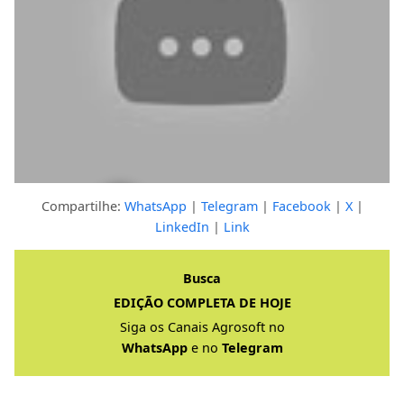
Compartilhe:
WhatsApp
|
Telegram
|
Facebook
|
X
|
LinkedIn
|
Link
Clique para ver a resposta completa
Busca
EDIÇÃO COMPLETA DE HOJE
Siga os Canais Agrosoft no
WhatsApp
e no
Telegram