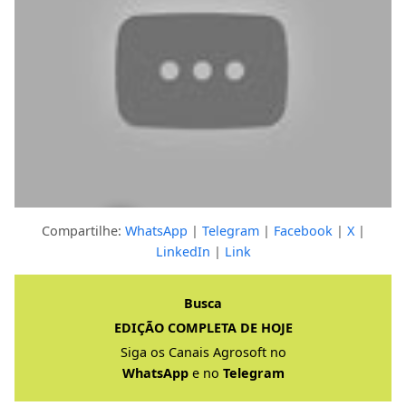
Compartilhe:
WhatsApp
|
Telegram
|
Facebook
|
X
|
LinkedIn
|
Link
Clique para ver a resposta completa
Busca
EDIÇÃO COMPLETA DE HOJE
Siga os Canais Agrosoft no
WhatsApp
e no
Telegram