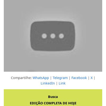
Compartilhe:
WhatsApp
|
Telegram
|
Facebook
|
X
|
LinkedIn
|
Link
Clique para ver a resposta completa
Busca
EDIÇÃO COMPLETA DE HOJE