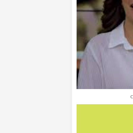
C
Clique para ver a resposta co