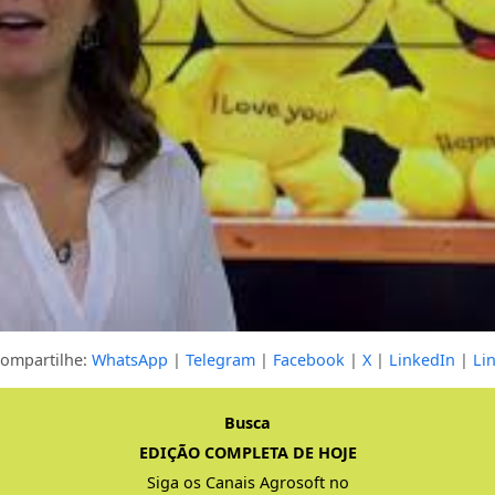
ompartilhe:
WhatsApp
|
Telegram
|
Facebook
|
X
|
LinkedIn
|
Li
mpleta
Busca
EDIÇÃO COMPLETA DE HOJE
Siga os Canais Agrosoft no