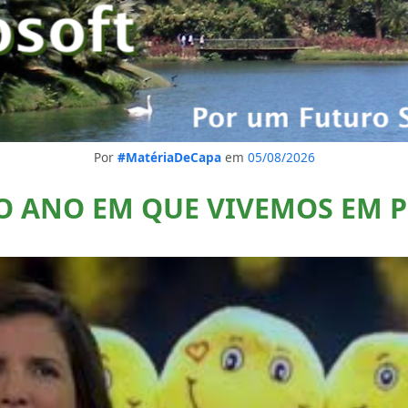
Por
#MatériaDeCapa
em
05/08/2026
 O ANO EM QUE VIVEMOS EM 