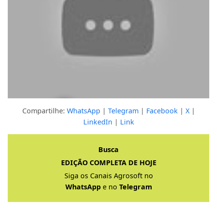
Compartilhe:
WhatsApp
|
Telegram
|
Facebook
|
X
|
LinkedIn
|
Link
Clique para ver a resposta completa
Busca
EDIÇÃO COMPLETA DE HOJE
Siga os Canais Agrosoft no
WhatsApp
e no
Telegram