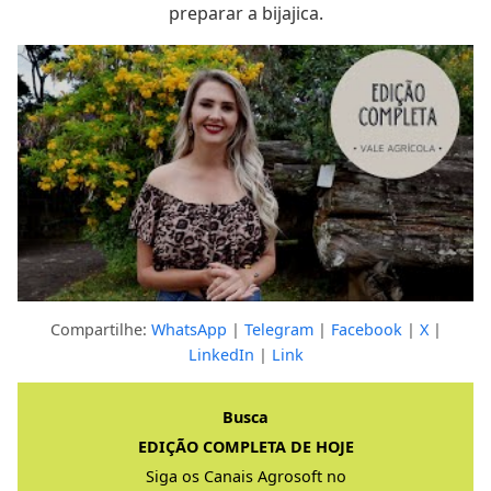
preparar a bijajica.
Compartilhe:
WhatsApp
|
Telegram
|
Facebook
|
X
|
LinkedIn
|
Link
Clique para ver a resposta completa
Busca
EDIÇÃO COMPLETA DE HOJE
Siga os Canais Agrosoft no