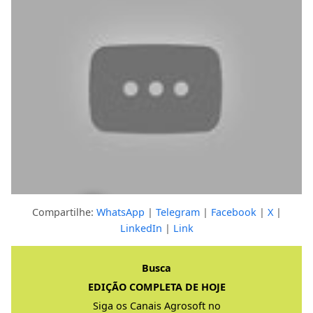
Compartilhe:
WhatsApp
|
Telegram
|
Facebook
|
X
|
LinkedIn
|
Link
Clique para ver a resposta completa
Busca
EDIÇÃO COMPLETA DE HOJE
Siga os Canais Agrosoft no